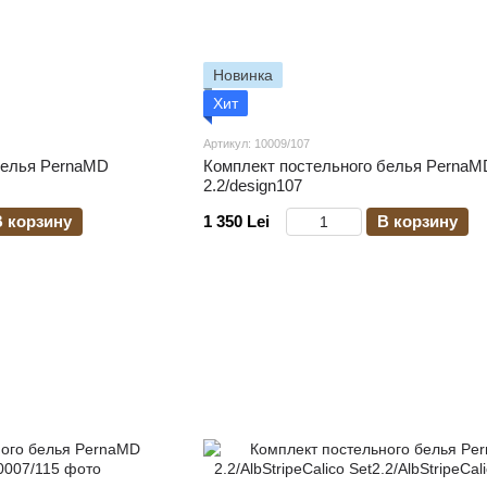
Новинка
Хит
Артикул: 10009/107
белья PernaMD
Комплект постельного белья PernaMD
2.2/design107
В корзину
1 350 Lei
В корзину