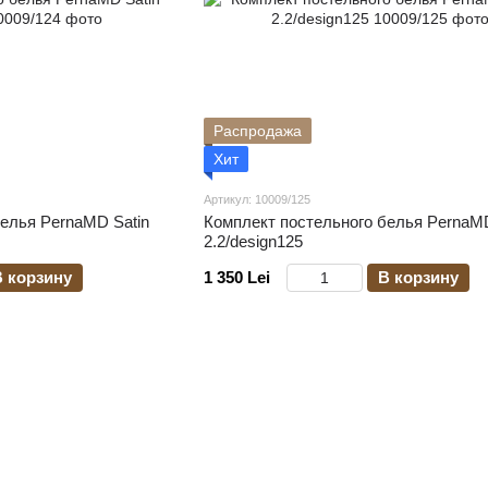
Распродажа
Хит
Артикул: 10009/125
елья PernaMD Satin
Комплект постельного белья PernaMD
2.2/design125
В корзину
1 350 Lei
В корзину