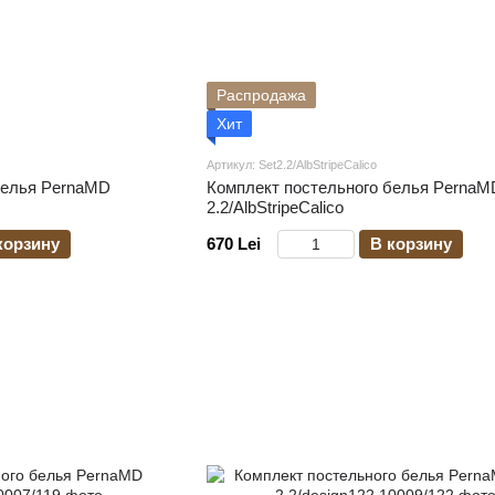
Распродажа
Хит
Артикул: Set2.2/AlbStripeCalico
белья PernaMD
Комплект постельного белья PernaM
2.2/AlbStripeCalico
корзину
670 Lei
В корзину