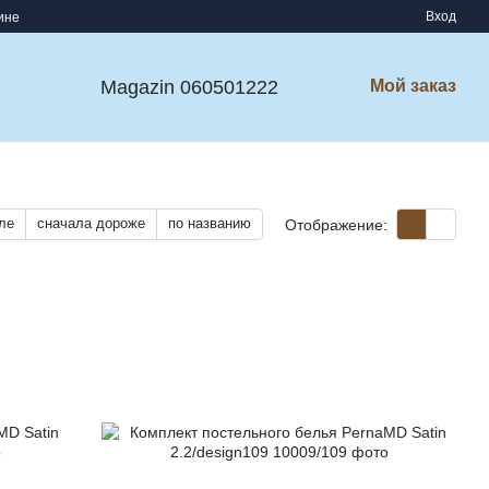
Вход
ине
Magazin 060501222
Мой заказ
ле
сначала дороже
по названию
Отображение: