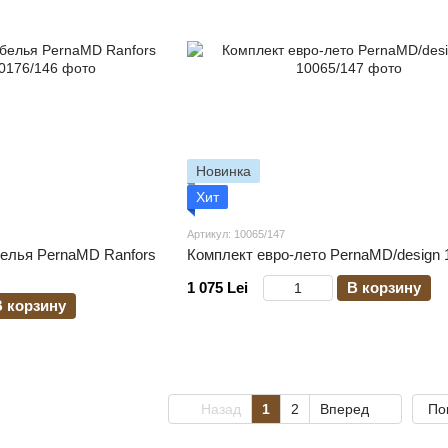
Новинка
Хит
Артикул: 10065/147
белья PernaMD Ranfors
Комплект евро-лето PernaMD/design 
1 075 Lei
В корзину
В корзину
Назад
1
2
Вперед
По