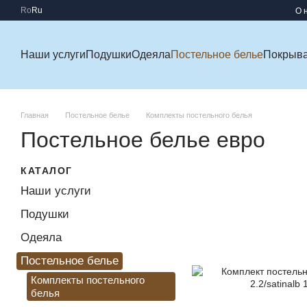
Перейти к основному контенту
Ro
Ru
О 
Наши услуги
Подушки
Одеяла
Постельное белье
Покрыв
Главная
Постельное белье
Комплекты постельного белья
Постельное белье евро
КАТАЛОГ
Наши услуги
Подушки
Одеяла
Постельное белье
Комплекты постельного
белья