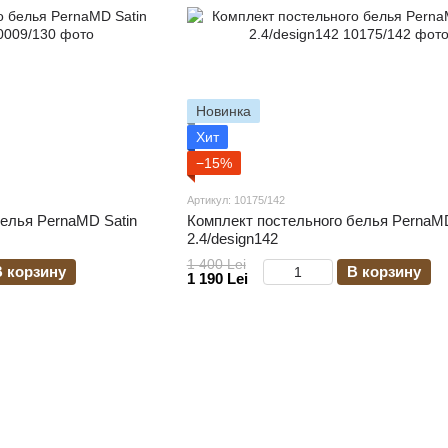
Новинка
Хит
−15%
Артикул: 10175/142
елья PernaMD Satin
Комплект постельного белья PernaMD
2.4/design142
1 400 Lei
В корзину
В корзину
1 190 Lei