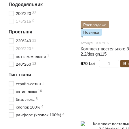
Пододеяльник
32
200*220
0
175*215
Распродажа
Простыня
Новинка
22
220*240
Артикул: 10007/115
0
200*220
Комплект постельного 
2.2/design115
1
нет в комплекте
670 Lei
В 
12
240*260
Тип ткани
1
страйп-сатин
16
сатин люкс
8
бязь люкс
4
хлопок 100%
4
ранфорс (хлопок 100%)