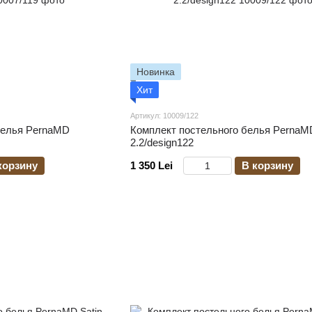
Новинка
Хит
Артикул: 10009/122
белья PernaMD
Комплект постельного белья PernaMD
2.2/design122
корзину
1 350 Lei
В корзину