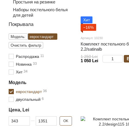
Простыня на резинке
Наборы постельного белья
для детей
Хит
Покрывала
−16%
Модель:
евростандарт
Артикул: 10230
Комплект постельного 
Очистить фильтр
2.2/satinalb
11
Распродажа
1 250 Lei
1 050 Lei
33
Новинка
34
Хит
Модель
36
евростандарт
6
двуспальный
Цена, Lei
От Цена, Lei
До Цена, Lei
OK