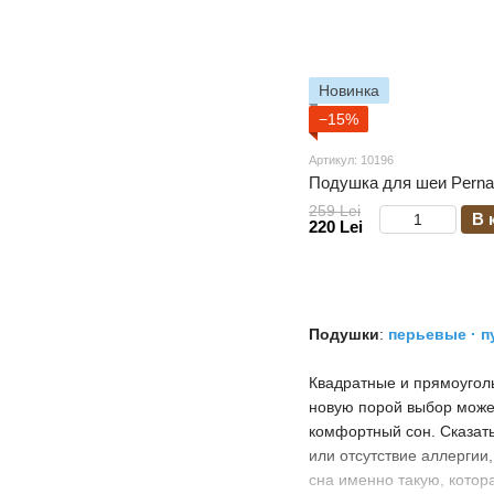
Новинка
−15%
Артикул: 10196
Подушка для шеи Pern
259 Lei
В 
220 Lei
Подушки
:
перьевые
·
п
Квадратные и прямоуголь
новую порой выбор может
комфортный сон. Сказать
или отсутствие аллергии
сна именно такую, котор