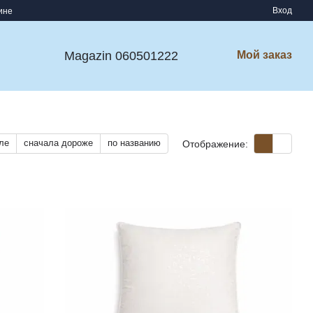
Вход
ине
Magazin 060501222
Мой заказ
ле
сначала дороже
по названию
Отображение: