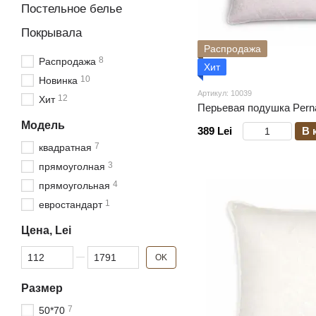
Постельное белье
Покрывала
Распродажа
8
Распродажа
Хит
10
Новинка
Артикул: 10039
12
Хит
Перьевая подушка Pern
Модель
389 Lei
В 
7
квадратная
3
прямоуголная
4
прямоугольная
1
евростандарт
Цена, Lei
От Цена, Lei
До Цена, Lei
OK
Размер
7
50*70