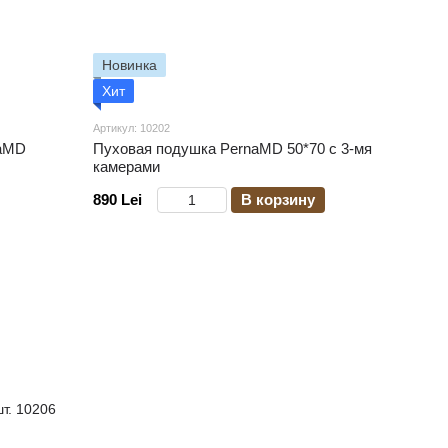
Новинка
Хит
Артикул: 10202
naMD
Пуховая подушка PernaMD 50*70 c 3-мя
камерами
890 Lei
В корзину