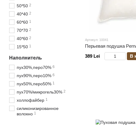
2
50*50
2
40*40
1
60*60
2
70*70
2
40*60
Артикул: 10041
Перьевая подушка Pern
1
15*50
389 Lei
В 
Наполнитель
6
пух30%,перо70%
6
пух90%,перо10%
1
пух50%,перо50%
2
пух70%/микрогель30%
1
холлофайбер
силиконизированное
1
волокно