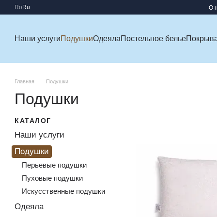
Перейти к основному контенту
Ro
Ru
О 
Наши услуги
Подушки
Одеяла
Постельное белье
Покрыв
Главная
Подушки
Подушки
КАТАЛОГ
Наши услуги
Подушки
Перьевые подушки
Пуховые подушки
Искусственные подушки
Одеяла