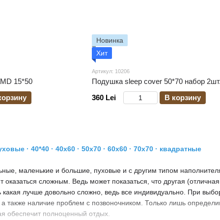
Новинка
Хит
Артикул: 10206
aMD 15*50
Подушка sleep cover 50*70 набор 2шт
корзину
360 Lei
В корзину
уховые
·
40*40
·
40х60
·
50х70
·
60х60
·
70х70
·
квадратные
ные, маленькие и большие, пуховые и с другим типом наполнителя
 оказаться сложным. Ведь может показаться, что другая (отличная
 какая лучше довольно сложно, ведь все индивидуально. При выбо
, а также наличие проблем с позвоночником. Только лишь определи
ая обеспечит полноценный отдых.