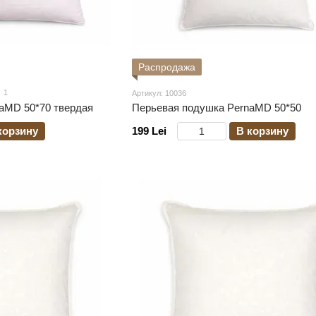
Распродажа
1
Артикул: 10036
aMD 50*70 твердая
Перьевая подушка PernaMD 50*50
корзину
199 Lei
В корзину