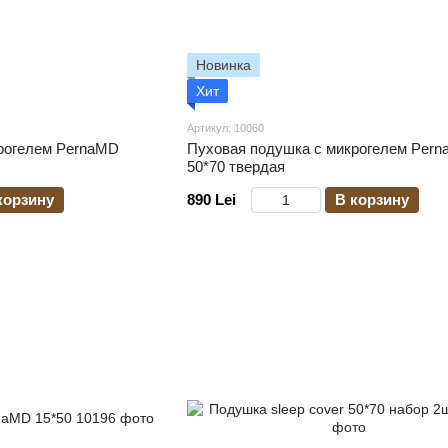
Новинка
Хит
Артикул: 10060
рогелем PernaMD
Пуховая подушка c микрогелем Per
50*70 твердая
корзину
890 Lei
В корзину