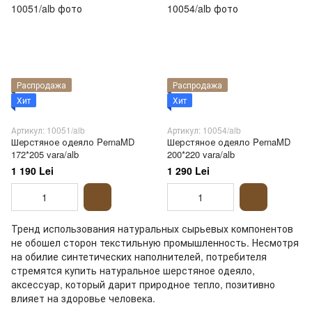
Распродажа
Распродажа
Хит
Хит
Артикул: 10051/alb
Артикул: 10054/alb
Шерстяное одеяло PernaMD
Шерстяное одеяло PernaMD
172*205 vara/alb
200*220 vara/alb
1 190 Lei
1 290 Lei
Тренд использования натуральных сырьевых компонентов
не обошел сторон текстильную промышленность. Несмотря
на обилие синтетических наполнителей, потребителя
стремятся купить натуральное шерстяное одеяло,
аксессуар, который дарит природное тепло, позитивно
влияет на здоровье человека.