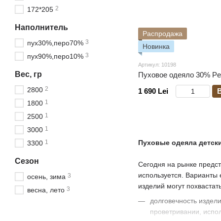
2
172*205
Наполнитель
Распродажа
3
пух30%,перо70%
Новинка
3
пух90%,перо10%
Артикул: 10198
Вес, гр
Пуховое одеяло 30% Pe
2
2800
1 690 Lei
1
1800
1
2500
1
3000
1
Пуховые одеяла детск
3300
Сезон
Сегодня на рынке предст
используется. Варианты 
3
осень, зима
изделий могут похвастат
3
весна, лето
долговечность издели
проветривании, испол