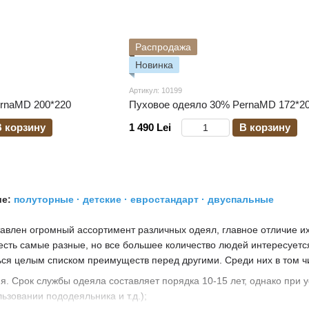
Распродажа
Новинка
Артикул: 10199
rnaMD 200*220
Пуховое одеяло 30% PernaMD 172*2
В корзину
1 490 Lei
В корзину
ие:
полуторные
·
детские
·
евростандарт
·
двуспальные
авлен огромный ассортимент различных одеял, главное отличие их
есть самые разные, но все большее количество людей интересуется
ься целым списком преимуществ перед другими. Среди них в том ч
я. Срок службы одеяла составляет порядка 10-15 лет, однако при
ьзовании пододеяльника и т.д.);