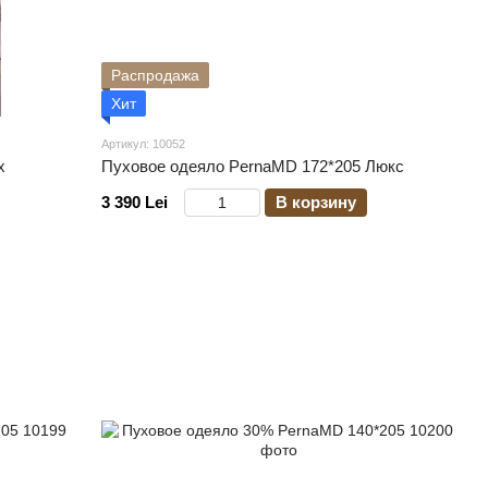
Распродажа
Хит
Артикул: 10052
x
Пуховое одеяло PernaMD 172*205 Люкс
3 390 Lei
В корзину