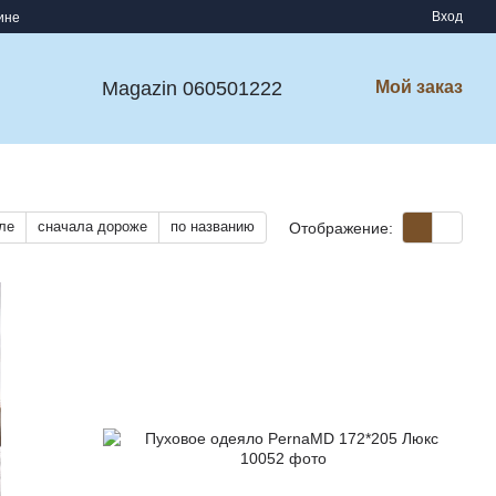
Вход
ине
Magazin 060501222
Мой заказ
ле
сначала дороже
по названию
Отображение: