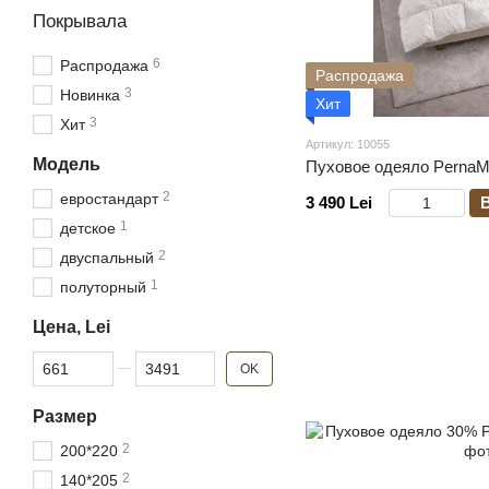
Покрывала
6
Распродажа
Распродажа
3
Новинка
Хит
3
Хит
Артикул: 10055
Модель
Пуховое одеяло PernaM
2
евростандарт
3 490 Lei
1
детское
2
двуспальный
1
полуторный
Цена, Lei
От Цена, Lei
До Цена, Lei
OK
Размер
2
200*220
2
140*205