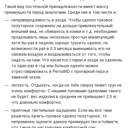
Такой вид постельной принадлежности имеет массу
преимуществ перед аналогами. Среди них в том числе и:
непривередливость в уходе. Чтобы одеяло пуховое
полуторное сохранило на дольше привлекательный
внешний вид, не сбивалось в комки и т.д. необходимо
проделывать лишь несколько простых манипуляций:
хотя бы раз в неделю хорошо трусить одеяло, по
возможности раз в 2-3 месяца вывешивать его на
свежем воздухе и воздерживаться от того, чтобы
сидеть на нем. Что касается стирки и ухода за одеялом,
то один раз в год или больше одеяло можно
отреставрировать в PernaMD с пропаркой пера и
заменой чехла;
легкость. Отдыхать, когда на тебе сверху лежит груз не
очень комфортно. С нашими пуховыми одеялами такого
не будет, вес изделия в среднем не превышает 2,5 кг,
что довольно комфортно;
приятные тактильные ощущения. Если вы все таки
решитесь купить пуховое одеяло полуторное, то
непременно оцените данное преимущество и поймете,
что такое по настоящему комфортный сон;