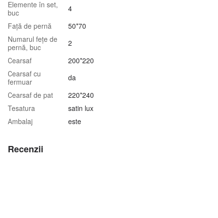
Elemente în set,
4
buc
Față de pernă
50*70
Numarul fețe de
2
pernă, buc
Сearsaf
200*220
Сearsaf cu
da
fermuar
Сearsaf de pat
220*240
Tesatura
satin lux
Аmbalaj
este
Recenzii