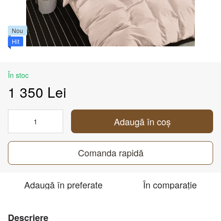
Nou
Hit
În stoc
1 350 Lei
Adaugă în coș
Comanda rapidă
Adaugă în preferate
În comparație
Descriere