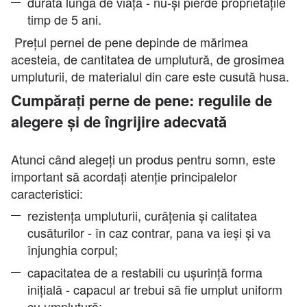
durată lungă de viață - nu-și pierde proprietățile
timp de 5 ani.
Prețul pernei de pene depinde de mărimea
acesteia, de cantitatea de umplutură, de grosimea
umpluturii, de materialul din care este cusută husa.
Cumpărați perne de pene: regulile de
alegere și de îngrijire adecvată
Atunci când alegeți un produs pentru somn, este
important să acordați atenție principalelor
caracteristici:
rezistența umpluturii, curățenia și calitatea
cusăturilor - în caz contrar, pana va ieși și va
înjunghia corpul;
capacitatea de a restabili cu ușurință forma
inițială - capacul ar trebui să fie umplut uniform
cu umplutură;