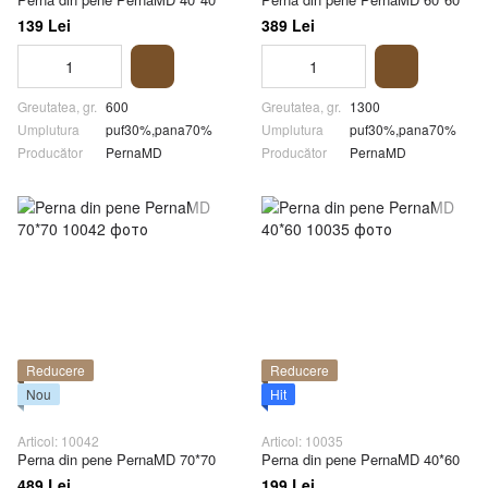
139 Lei
389 Lei
Greutatea, gr.
600
Greutatea, gr.
1300
Umplutura
puf30%,pana70%
Umplutura
puf30%,pana70%
Producător
PernaMD
Producător
PernaMD
Reducere
Reducere
Nou
Hit
Articol: 10042
Articol: 10035
Perna din pene PernaMD 70*70
Perna din pene PernaMD 40*60
489 Lei
199 Lei