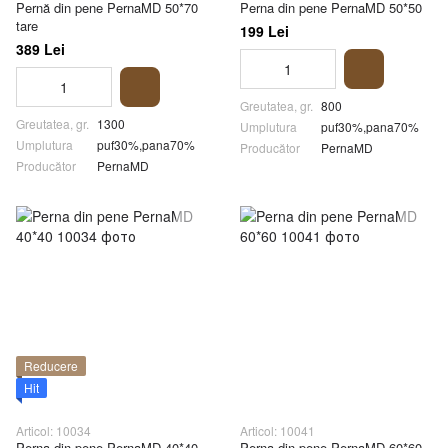
Pernă din pene PernaMD 50*70
Perna din pene PernaMD 50*50
tare
199 Lei
389 Lei
Greutatea, gr.
800
Greutatea, gr.
1300
Umplutura
puf30%,pana70%
Umplutura
puf30%,pana70%
Producător
PernaMD
Producător
PernaMD
Reducere
Hit
Articol: 10034
Articol: 10041
Perna din pene PernaMD 40*40
Perna din pene PernaMD 60*60