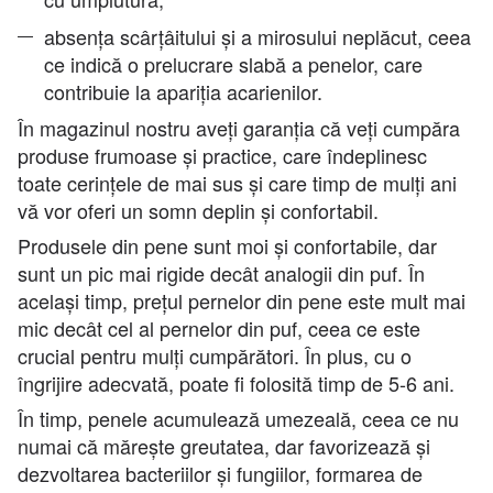
absența scârțâitului și a mirosului neplăcut, ceea
ce indică o prelucrare slabă a penelor, care
contribuie la apariția acarienilor.
În magazinul nostru aveți garanția că veți cumpăra
produse frumoase și practice, care îndeplinesc
toate cerințele de mai sus și care timp de mulți ani
vă vor oferi un somn deplin și confortabil.
Produsele din pene sunt moi și confortabile, dar
sunt un pic mai rigide decât analogii din puf. În
același timp, prețul pernelor din pene este mult mai
mic decât cel al pernelor din puf, ceea ce este
crucial pentru mulți cumpărători. În plus, cu o
îngrijire adecvată, poate fi folosită timp de 5-6 ani.
În timp, penele acumulează umezeală, ceea ce nu
numai că mărește greutatea, dar favorizează și
dezvoltarea bacteriilor și fungiilor, formarea de