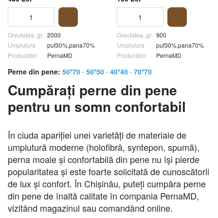
Greutatea, gr.
2000
Greutatea, gr.
900
Umplutura
puf30%,pana70%
Umplutura
puf30%,pana70%
Producător
PernaMD
Producător
PernaMD
Perne din pene:
50*70
·
50*50
·
40*40
·
70*70
Cumpărați perne din pene
pentru un somn confortabil
În ciuda apariției unei varietăți de materiale de
umplutură moderne (holofibră, syntepon, spumă),
perna moale și confortabilă din pene nu își pierde
popularitatea și este foarte solicitată de cunoscătorii
de lux și confort. În Chișinău, puteți cumpăra perne
din pene de înaltă calitate în compania PernaMD,
vizitând magazinul sau comandând online.