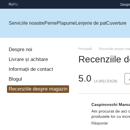
Mergi la conținutul principal
Ro
Ru
Despr
Serviciile noastre
Perne
Plapume
Lenjerie de pat
Cuverture
Despre noi
Principală
Recenziile despre ma
Recenziile 
Livrare și achitare
Informații de contact
5.0
Blogul
14
{RECENZII}
Recenziile despre magazin
Caspirovschi Maro
Am procurat de aici 
produsele lor cu incr
Răspunde