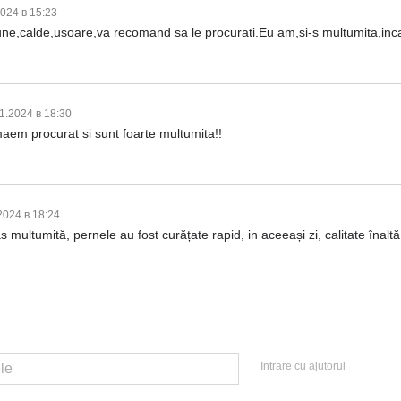
2024 в 15:23
bune,calde,usoare,va recomand sa le procurati.Eu am,si-s multumita,inca
1.2024 в 18:30
aem procurat si sunt foarte multumita!!
2024 в 18:24
ltumită, pernele au fost curățate rapid, in aceeași zi, calitate înaltă
Intrare cu ajutorul