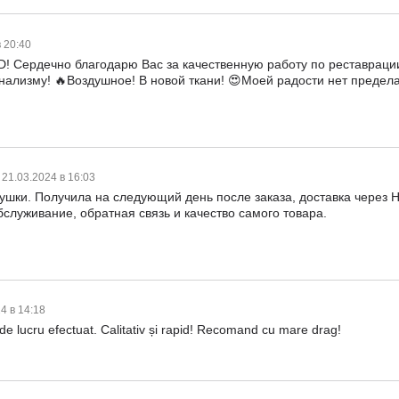
в 20:40
 Сердечно благодарю Вас за качественную работу по реставраци
лизму! 🔥Воздушное! В новой ткани! 😍Моей радости нет предел
21.03.2024 в 16:03
ушки. Получила на следующий день после заказа, доставка через 
бслуживание, обратная связь и качество самого товара.
4 в 14:18
 lucru efectuat. Calitativ și rapid! Recomand cu mare drag!