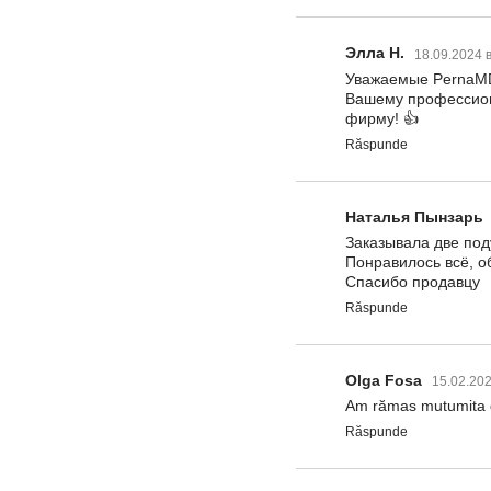
Элла Н.
18.09.2024 
Уважаемые PernaMD!
Вашему профессиона
фирму! 👍
Răspunde
Наталья Пынзарь
Заказывала две под
Понравилось всё, о
Спасибо продавцу
Răspunde
Olga Fosa
15.02.202
Am rămas mutumita de
Răspunde