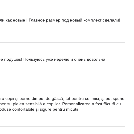
ли как новые ! Главное размер под новый комплект сделали!
ре подушек! Пользуюсь уже неделю и очень довольна
copii și perne din puf de gâscă, tot pentru cei mici, și pot spune
pentru pielea sensibilă a copiilor. Personalizarea a fost făcută cu
roduse confortabile și sigure pentru micuții