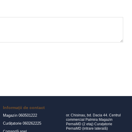
Informații de contact
Magazin 060501222
or. Chisinau, bd. Dacia 44. Centrul
commercial Palmira Magazin
Curățatorie 060262225
PernaMD (2 etaj) Curațatorie
PernaMD (intrare laterală)
Comandă apel