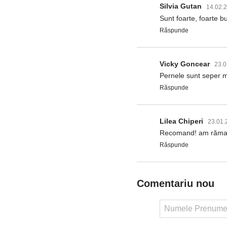
Silvia Gutan
14.02.
Sunt foarte, foarte 
Răspunde
Vicky Goncear
23.0
Pernele sunt seper m
Răspunde
Lilea Chiperi
23.01.
Recomand! am rămas mu
Răspunde
Comentariu nou