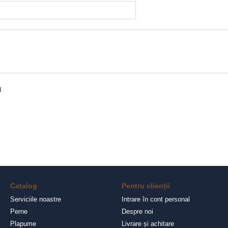
l
Catalog
Pentru clienții
Serviciile noastre
Intrare în cont personal
Perne
Despre noi
Plapume
Livrare și achitare