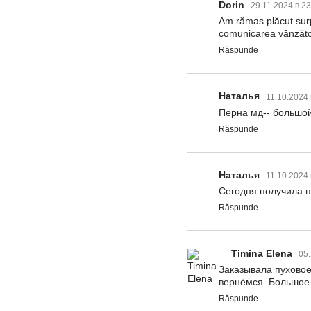
Dorin
29.11.2024 в 2
Am rămas plăcut surpri
comunicarea vânzătoru
Răspunde
Наталья
11.10.2024
Перна мд-- больш
Răspunde
Наталья
11.10.2024
Сегодня получила п
Răspunde
Timina Elena
05.
Заказывала пуховое
вернёмся. Большое
Răspunde