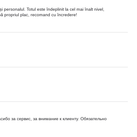
personalul. Totul este îndeplinit la cel mai înalt nivel,
pă propriul plac, recomand cu încredere!
сибо за сервис, за внимание к клиенту. Обязательно