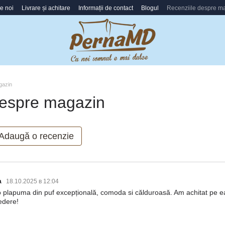
e noi
Livrare și achitare
Informații de contact
Blogul
Recenziile despre m
gazin
despre magazin
Adaugă o recenzie
a
18.10.2025 в 12:04
o plapuma din puf excepțională, comoda si călduroasă. Am achitat pe 
edere!