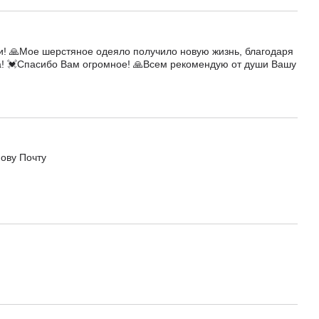
и! 🙏Мое шерстяное одеяло получило новую жизнь, благодаря
а! 💓Спасибо Вам огромное! 🙏Всем рекомендую от души Вашу
Нову Почту