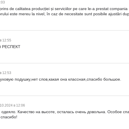
3:03
ns de calitatea producției și serviciilor pe care le-a prestat compania și 
lui este mereu la nivel, în caz de necesitate sunt posibile ajustări du
 в 12:55
ой РЕСПЕКТ
 в 12:53
уховую подушку,нет слов,какая она классная,спасибо большое.
10.2024 в 12:06
 одеяло. Качество на высоте, осталась очень довольна. Особое спа
 спасибо!