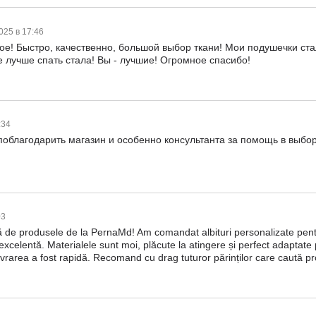
025 в 17:46
е! Быстро, качественно, большой выбор ткани! Мои подушечки ста
е лучше спать стала! Вы - лучшие! Огромное спасибо!
:34
поблагодарить магазин и особенно консультанта за помощь в выбо
03
 de produsele de la PernaMd! Am comandat albituri personalizate pentru 
 excelentă. Materialele sunt moi, plăcute la atingere și perfect adaptate 
r livrarea a fost rapidă. Recomand cu drag tuturor părinților care caută p