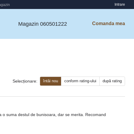
Intrare
agazin
Magazin 060501222
Comanda mea
întâi nou
conform rating-ului
după rating
Selecționare:
ea o suma destul de bunisoara, dar se merita. Recomand