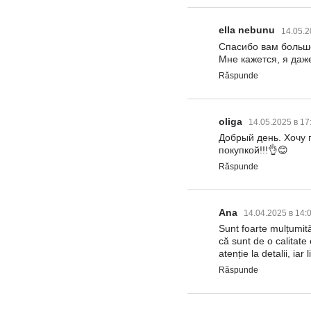
ella nebunu
14.05.2
Спасибо вам большо
Мне кажется, я даж
Răspunde
oliga
14.05.2025 в 17
Добрый день. Хочу 
покупкой!!!👌😊
Răspunde
Ana
14.04.2025 в 14:
Sunt foarte mulțumită
că sunt de o calitate
atenție la detalii, ia
Răspunde