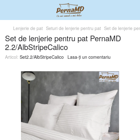
Lenjerie de pat
Seturi de lenjerie pentru pat
Set de lenjerie p
Set de lenjerie pentru pat PernaMD
2.2/AlbStripeCalico
Articol:
Set2.2/AlbStripeCalico
Lasa-ți un comentariu