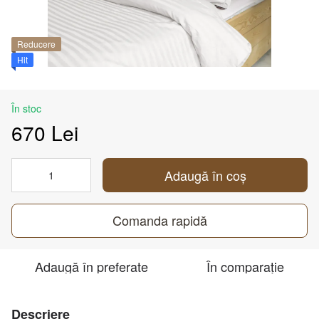
Reducere
Hit
În stoc
670 Lei
Adaugă în coș
Comanda rapidă
Adaugă în preferate
În comparație
Descriere