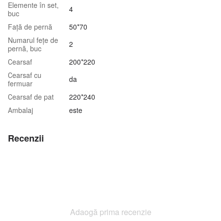
Elemente în set,
4
buc
Față de pernă
50*70
Numarul fețe de
2
pernă, buc
Сearsaf
200*220
Сearsaf cu
da
fermuar
Сearsaf de pat
220*240
Аmbalaj
este
Recenzii
Adaogă prima recenzie