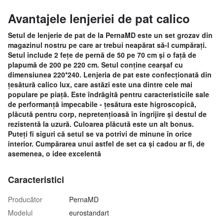
Avantajele lenjeriei de pat calico
Setul de lenjerie de pat de la PernaMD este un set grozav din
magazinul nostru pe care ar trebui neapărat să-l cumpărați.
Setul include 2 fețe de pernă de 50 pe 70 cm și o față de
plapumă de 200 pe 220 cm. Setul conține cearșaf cu
dimensiunea 220*240. Lenjeria de pat este confecționată din
țesătură calico lux, care astăzi este una dintre cele mai
populare pe piață. Este îndrăgită pentru caracteristicile sale
de performanță impecabile - țesătura este higroscopică,
plăcută pentru corp, nepretențioasă în îngrijire și destul de
rezistentă la uzură. Culoarea plăcută este un alt bonus.
Puteți fi siguri că setul se va potrivi de minune în orice
interior. Cumpărarea unui astfel de set ca și cadou ar fi, de
asemenea, o idee excelentă
Caracteristici
Producător
PernaMD
Modelul
eurostandart