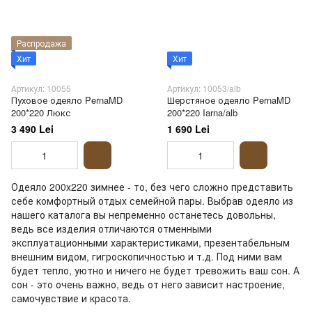
Распродажа
Хит
Хит
Артикул: 10055
Артикул: 10053/alb
Пуховое одеяло PernaMD
Шерстяное одеяло PernaMD
200*220 Люкс
200*220 Iarna/alb
3 490 Lei
1 690 Lei
Одеяло 200х220 зимнее - то, без чего сложно представить
себе комфортный отдых семейной пары. Выбрав одеяло из
нашего каталога вы непременно останетесь довольны,
ведь все изделия отличаются отменными
эксплуатационными характеристиками, презентабельным
внешним видом, гигроскопичностью и т.д. Под ними вам
будет тепло, уютно и ничего не будет тревожить ваш сон. А
сон - это очень важно, ведь от него зависит настроение,
самочувствие и красота.