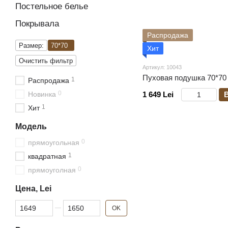
Постельное белье
Покрывала
Распродажа
Размер:
70*70
Хит
Очистить фильтр
Артикул: 10043
Пуховая подушка 70*70
1
Распродажа
0
Новинка
1 649 Lei
1
Хит
Модель
0
прямоугольная
1
квадратная
0
прямоуголная
Цена, Lei
От Цена, Lei
До Цена, Lei
OK