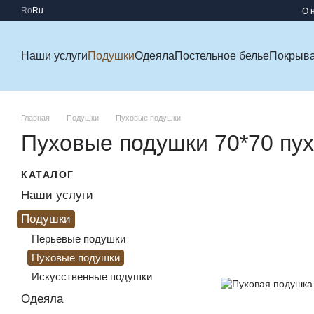
Перейти к основному контенту
Ro
Ru
О 
Наши услуги
Подушки
Одеяла
Постельное белье
Покрыв
Главная
Подушки
Пуховые подушки
Пуховые подушки 70*70 пух
КАТАЛОГ
Наши услуги
Подушки
Перьевые подушки
Пуховые подушки
Искусственные подушки
Одеяла