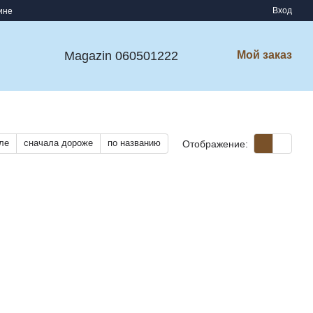
Вход
ине
Magazin 060501222
Мой заказ
ле
сначала дороже
по названию
Отображение: