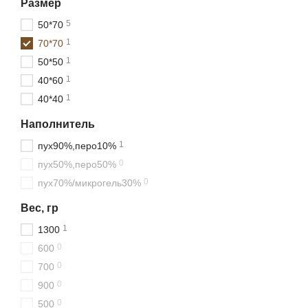
Размер
5
50*70
1
70*70
1
50*50
1
40*60
1
40*40
Наполнитель
1
пух90%,перо10%
0
пух50%,перо50%
0
пух70%/микрогель30%
Вес, гр
1
1300
0
600
0
700
0
900
0
500