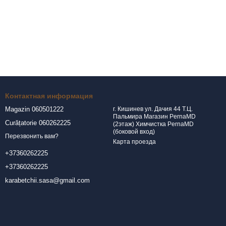
Контактная информация
Magazin 060501222
г. Кишинев ул. Дачия 44 Т.Ц.
Пальмира Магазин PernaMD
Curățatorie 060262225
(2этаж) Химчистка PernaMD
(боковой вход)
Перезвонить вам?
Карта проезда
+37360262225
+37360262225
karabetchii.sasa@gmail.com