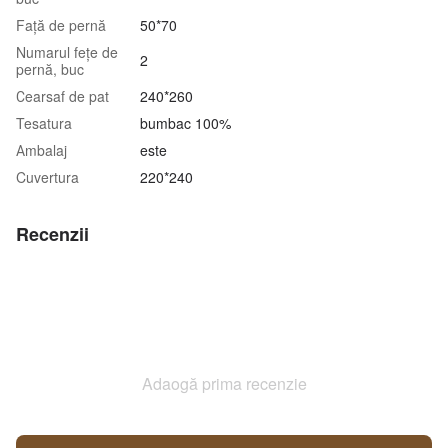
Față de pernă
50*70
Numarul fețe de
2
pernă, buc
Сearsaf de pat
240*260
Tesatura
bumbac 100%
Аmbalaj
este
Cuvertura
220*240
Recenzii
Adaogă prima recenzie