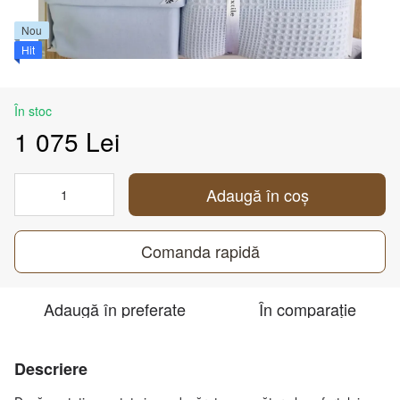
Nou
Hit
În stoc
1 075 Lei
Adaugă în coș
Comanda rapidă
Adaugă în preferate
În comparație
Descriere