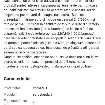
Dacă sunteți un estet și un adevărat cunoscător al confortului,
probabil sunteți interesat să cumpărați lenjerie de pat frumoasă
de înaltă calitate. Vă sfătuim să acordați atenție acestui set de
lenjerie de pat de vară din magazinul nostru. Setul este
prezentat în mărime euro și include un cearșaf 240*260 cm și
fețe de pernă 50x70 cm în cantitate de 2 buc. cusute din ranfors
turcesc de înaltă calitate (100% bumbac). În loc de o față de
plapumă, există o cuvertura gofrata 220*240 (100% bumbac),
care va fi foarte confortabilă de acoperit în sezonul de vară. Dacă
se dorește, poate fi folosită și ca o cuvertură obișnuită, acoperind
patul sau canapeaua cu ea. Este destul de plăcută la atingere și
seamănă cu o pânză groasă.
După multe spălări, lenjeria de pat nu se va decolora și nu își va
pierde culorile frumoase. În procesul de utilizare, nu se
încrețește, nu se rostogolește, nu alunecă în timpul odihnei.
Caracteristici
Producător
PernaMD
Modelul
eurostandart
Elemente în set,
4
buc