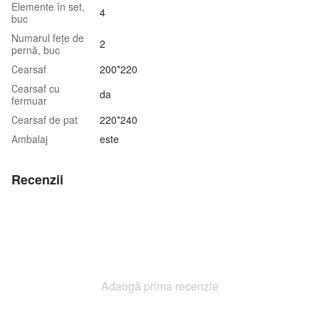
Elemente în set,
4
buc
Numarul fețe de
2
pernă, buc
Сearsaf
200*220
Сearsaf cu
da
fermuar
Сearsaf de pat
220*240
Аmbalaj
este
Recenzii
Adaogă prima recenzie