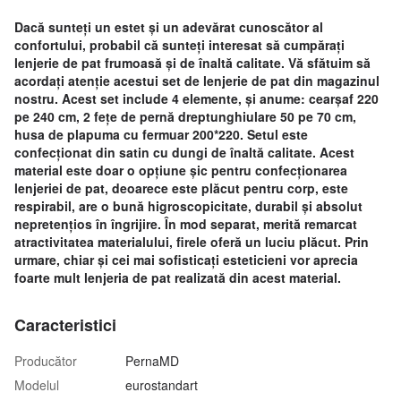
Dacă sunteți un estet și un adevărat cunoscător al
confortului, probabil că sunteți interesat să cumpărați
lenjerie de pat frumoasă și de înaltă calitate. Vă sfătuim să
acordați atenție acestui set de lenjerie de pat din magazinul
nostru. Acest set include 4 elemente, și anume: cearșaf 220
pe 240 cm, 2 fețe de pernă dreptunghiulare 50 pe 70 cm,
husa de plapuma cu fermuar 200*220. Setul este
confecționat din satin cu dungi de înaltă calitate. Acest
material este doar o opțiune șic pentru confecționarea
lenjeriei de pat, deoarece este plăcut pentru corp, este
respirabil, are o bună higroscopicitate, durabil și absolut
nepretențios în îngrijire. În mod separat, merită remarcat
atractivitatea materialului, firele oferă un luciu plăcut. Prin
urmare, chiar și cei mai sofisticați esteticieni vor aprecia
foarte mult lenjeria de pat realizată din acest material.
Caracteristici
Producător
PernaMD
Modelul
eurostandart