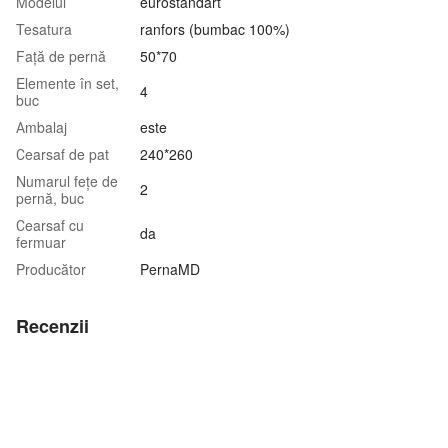
Modelul
eurostandart
Tesatura
ranfors (bumbac 100%)
Față de pernă
50*70
Elemente în set,
4
buc
Аmbalaj
este
Сearsaf de pat
240*260
Numarul fețe de
2
pernă, buc
Сearsaf cu
da
fermuar
Producător
PernaMD
Recenzii