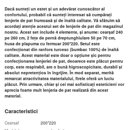
Dacă sunteți un estet și un adevărat cunoscător al
confortului, probabil că sunteți interesat să cumpărați
lenjerie de pat frumoasă și de înaltă calitate. Vă sfătuim să
acordați atenție acestui set de lenjerie de pat din magazinul
nostru. Acest set include 4 elemente, și anume: cearșaf 240
pe 260 cm, 2 fețe de pernă dreptunghiulare 50 pe 70 cm,
husa de plapuma cu fermuar 200*220. Setul este
confecționat din ranfors turcesc (bumbac 100%) de înaltă
calitate. Acest material este doar o opțiune șic pentru
confecționarea lenjeriei de pat, deoarece este plăcut pentru
corp, este respirabil, are o bună higroscopicitate, durabil și
absolut nepretențios în îngrijire. În mod separat, merită
remarcat atractivitatea materialului, firele oferă un luciu
plăcut. Prin urmare, chiar și cei mai sofisticați esteticieni vor
aprecia foarte mult lenjeria de pat realizată din acest
material.
Caracteristici
Сearsaf
200*220