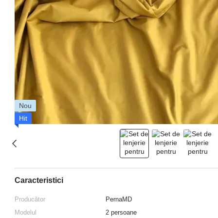
Nou
Hit
Caracteristici
Producător
PernaMD
Modelul
2 persoane