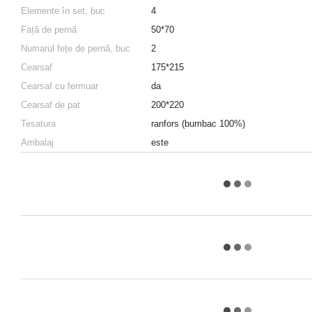
Elemente în set, buc
4
Față de pernă
50*70
Numarul fețe de pernă, buc
2
Сearsaf
175*215
Сearsaf cu fermuar
da
Сearsaf de pat
200*220
Tesatura
ranfors (bumbac 100%)
Аmbalaj
este