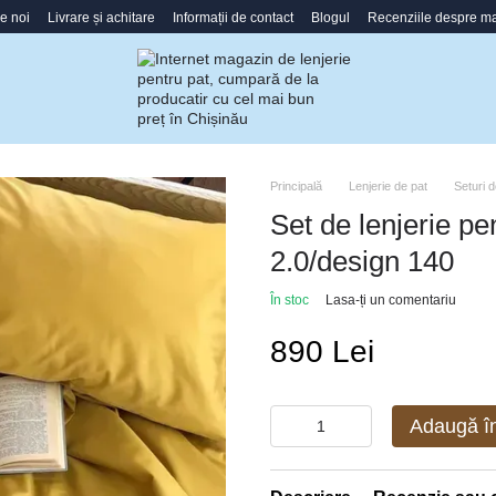
e noi
Livrare și achitare
Informații de contact
Blogul
Recenziile despre m
Principală
Lenjerie de pat
Seturi d
Set de lenjerie p
2.0/design 140
În stoc
Lasa-ți un comentariu
890 Lei
Adaugă î