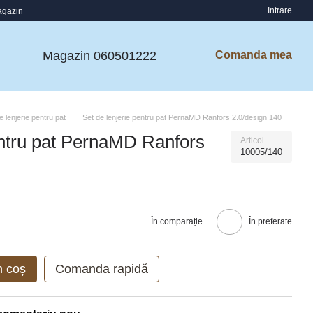
Intrare
agazin
Magazin 060501222
Comanda mea
e lenjerie pentru pat
Set de lenjerie pentru pat PernaMD Ranfors 2.0/design 140
entru pat PernaMD Ranfors
Articol
10005/140
În comparație
În preferate
n coș
Comanda rapidă