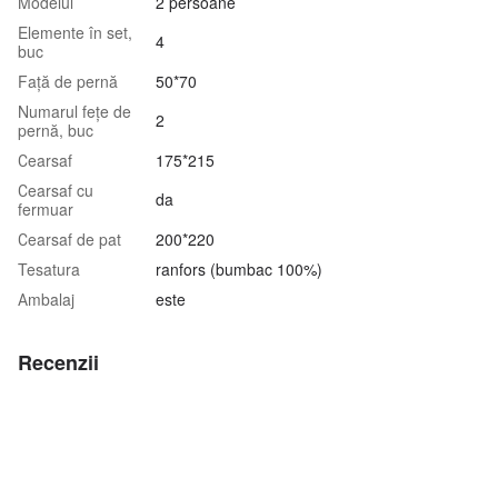
Modelul
2 persoane
Elemente în set,
4
buc
Față de pernă
50*70
Numarul fețe de
2
pernă, buc
Сearsaf
175*215
Сearsaf cu
da
fermuar
Сearsaf de pat
200*220
Tesatura
ranfors (bumbac 100%)
Аmbalaj
este
Recenzii