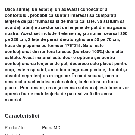
Dacă sunteți un estet și un adevărat cunoscător al
confortului, probabil că sunteți interesat să cumpărați
lenjerie de pat frumoasă și de înaltă calitate. Vă sfătuim să
acordați atenție acestui set de lenjerie de pat din magazinul
nostru. Acest set include 4 elemente, și anume: cearșaf 200
pe 220 cm, 2 fețe de pernă dreptunghiulare 50 pe 70 cm,
husa de plapuma cu fermuar 175*215. Setul este
confecționat din ranfors turcesc (bumbac 100%) de înaltă
calitate. Acest material este doar o opțiune șic pentru
confecționarea lenjeriei de pat, deoarece este plăcut pentru
corp, este respirabil, are o bună higroscopicitate, durabil și
absolut nepretențios în îngrijire. În mod separat, merită
remarcat atractivitatea materialului, firele oferă un luciu
plăcut. Prin urmare, chiar și cei mai sofisticați esteticieni vor
aprecia foarte mult lenjeria de pat realizată din acest
material.
Caracteristici
Producător
PernaMD