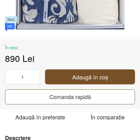
Nou
Hit
În stoc
890 Lei
Adaugă în coș
Comanda rapidă
Adaugă în preferate
În comparație
Descriere