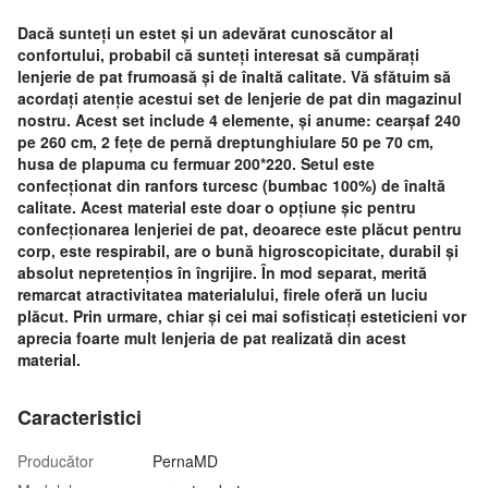
Dacă sunteți un estet și un adevărat cunoscător al
confortului, probabil că sunteți interesat să cumpărați
lenjerie de pat frumoasă și de înaltă calitate. Vă sfătuim să
acordați atenție acestui set de lenjerie de pat din magazinul
nostru. Acest set include 4 elemente, și anume: cearșaf 240
pe 260 cm, 2 fețe de pernă dreptunghiulare 50 pe 70 cm,
husa de plapuma cu fermuar 200*220. Setul este
confecționat din ranfors turcesc (bumbac 100%) de înaltă
calitate. Acest material este doar o opțiune șic pentru
confecționarea lenjeriei de pat, deoarece este plăcut pentru
corp, este respirabil, are o bună higroscopicitate, durabil și
absolut nepretențios în îngrijire. În mod separat, merită
remarcat atractivitatea materialului, firele oferă un luciu
plăcut. Prin urmare, chiar și cei mai sofisticați esteticieni vor
aprecia foarte mult lenjeria de pat realizată din acest
material.
Caracteristici
Producător
PernaMD