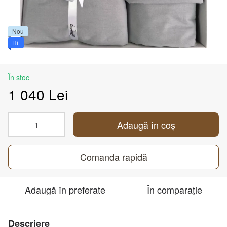
Nou
Hit
În stoc
1 040 Lei
Adaugă în coș
Comanda rapidă
Adaugă în preferate
În comparație
Descriere