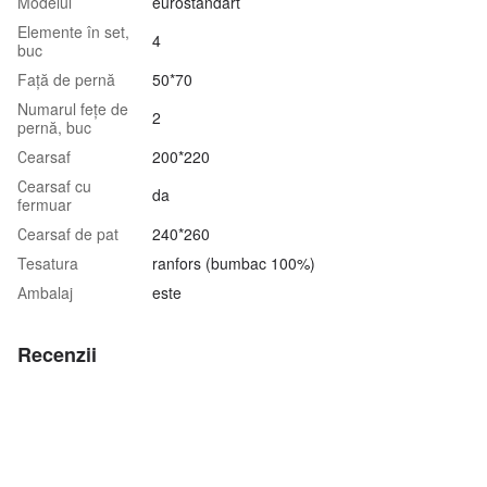
Modelul
eurostandart
Elemente în set,
4
buc
Față de pernă
50*70
Numarul fețe de
2
pernă, buc
Сearsaf
200*220
Сearsaf cu
da
fermuar
Сearsaf de pat
240*260
Tesatura
ranfors (bumbac 100%)
Аmbalaj
este
Recenzii