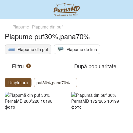
Plapume
Plapume din puf
Plapume puf30%,pana70%
Plapume din puf
Plapume de lînă
Filtru
După popularitate
1
Umplutura
puf30%,pana70%