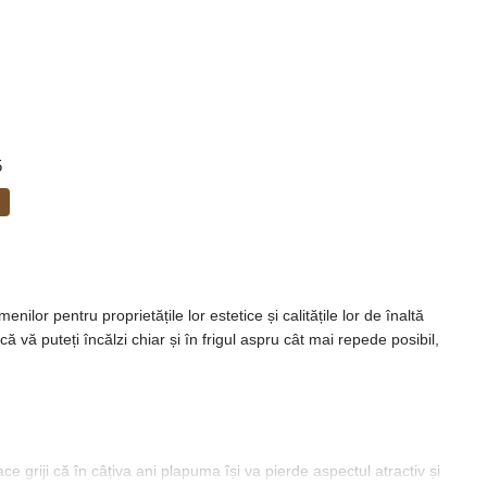
5
lor pentru proprietățile lor estetice și calitățile lor de înaltă
ă puteți încălzi chiar și în frigul aspru cât mai repede posibil,
e griji că în câțiva ani plapuma își va pierde aspectul atractiv și