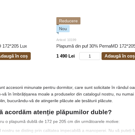
Reducere
Nou
Articol: 10199
D 172*205 Lux
Plapumă din puf 30% PernaMD 172*20
daugă în coș
1 490 Lei
Adaugă în coș
t accesorii minunate pentru dormitor, care sunt solicitate în rândul oameni
ă în îmbrățișarea moale a produselor din catalogul nostru, nu numai că v
lin, bucurându-vă de atingerile plăcute ale țesăturii plăcute.
să acordăm atenție plăpumilor duble?
tru o plapumă dublă de 172 pe 205 cm din următoarele motive:
 nostru se disting prin calitatea impecabilă a manoperei. Nu vă puteți fac