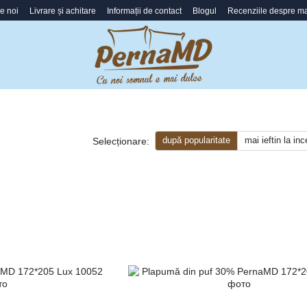
e noi
Livrare și achitare
Informații de contact
Blogul
Recenziile despre m
după popularitate
mai ieftin la in
Selecționare: