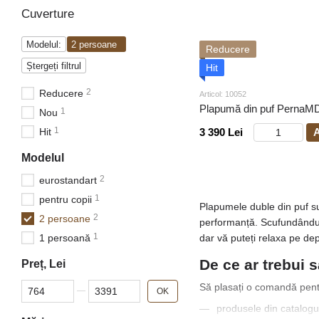
Cuverture
Modelul:
2 persoane
Reducere
Ștergeți filtrul
Hit
2
Reducere
Articol: 10052
Plapumă din puf PernaM
1
Nou
1
Hit
3 390 Lei
A
Modelul
2
eurostandart
1
pentru copii
Plapumele duble din puf sun
2
2 persoane
performanță. Scufundându-v
1
1 persoană
dar vă puteți relaxa pe dep
De ce ar trebui 
Preț, Lei
De la Preț, Lei
Până la Preț, Lei
Să plasați o comandă pen
OK
produsele din catalogul