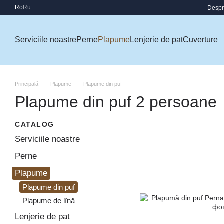
Mergi la conținutul principal
Ro
Ru
Despr
Serviciile noastre
Perne
Plapume
Lenjerie de pat
Cuverture
Principală
Plapume
Plapume din puf
Plapume din puf 2 persoane
CATALOG
Serviciile noastre
Perne
Plapume
Plapume din puf
Plapume de lînă
Lenjerie de pat