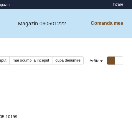
Intrare
agazin
Magazin 060501222
Comanda mea
ceput
mai scump la inceput
după denumire
Arătare: