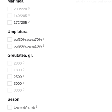
Mărimea
că din ea vor ieși pene 
0
200*220
produsele din catalog s
0
140*205
plăpumile din magazinu
2
172*205
husele, precum și umplu
Umplutura
această dimensiune a p
într-o plapumă.
1
puf30%,pana70%
1
puf90%,pana10%
De asemenea, după un an sa
Greutatea, gr.
husei. Astfel, după ce ați 
0
2800
Prețurile pentru plăpumi de
0
1800
1
2500
1
3000
0
3300
Sezon
1
toamnă/iarnă