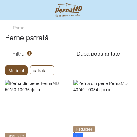
Perne
Perne patrată
Filtru
După popularitate
1
Modelul
patrată
Reducere
Reducere
Hit