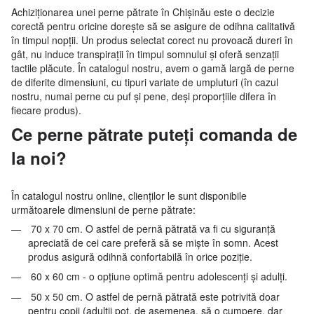
Achiziționarea unei perne pătrate în Chișinău este o decizie
corectă pentru oricine dorește să se asigure de odihna calitativă
în timpul nopții. Un produs selectat corect nu provoacă dureri în
gât, nu induce transpirații în timpul somnului și oferă senzații
tactile plăcute. În catalogul nostru, avem o gamă largă de perne
de diferite dimensiuni, cu tipuri variate de umpluturi (în cazul
nostru, numai perne cu puf și pene, deși proporțiile difera în
fiecare produs).
Ce perne pătrate puteți comanda de
la noi?
În catalogul nostru online, clienților le sunt disponibile
următoarele dimensiuni de perne pătrate:
70 x 70 cm. O astfel de pernă pătrată va fi cu siguranță
apreciată de cei care preferă să se miște în somn. Acest
produs asigură odihnă confortabilă în orice poziție.
60 x 60 cm - o opțiune optimă pentru adolescenți și adulți.
50 x 50 cm. O astfel de pernă pătrată este potrivită doar
pentru copii (adulții pot, de asemenea, să o cumpere, dar