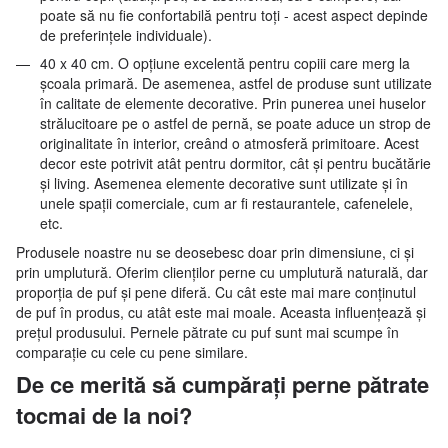
poate să nu fie confortabilă pentru toți - acest aspect depinde
de preferințele individuale).
40 x 40 cm. O opțiune excelentă pentru copiii care merg la
școala primară. De asemenea, astfel de produse sunt utilizate
în calitate de elemente decorative. Prin punerea unei huselor
strălucitoare pe o astfel de pernă, se poate aduce un strop de
originalitate în interior, creând o atmosferă primitoare. Acest
decor este potrivit atât pentru dormitor, cât și pentru bucătărie
și living. Asemenea elemente decorative sunt utilizate și în
unele spații comerciale, cum ar fi restaurantele, cafenelele,
etc.
Produsele noastre nu se deosebesc doar prin dimensiune, ci și
prin umplutură. Oferim clienților perne cu umplutură naturală, dar
proporția de puf și pene diferă. Cu cât este mai mare conținutul
de puf în produs, cu atât este mai moale. Aceasta influențează și
prețul produsului. Pernele pătrate cu puf sunt mai scumpe în
comparație cu cele cu pene similare.
De ce merită să cumpărați perne pătrate
tocmai de la noi?