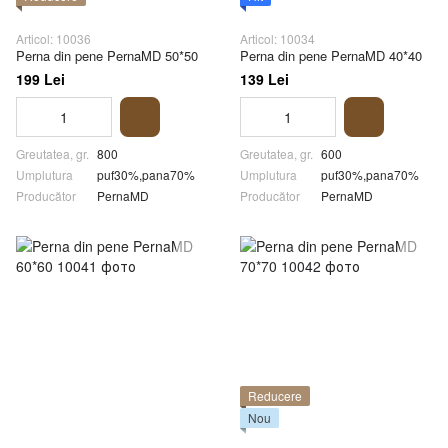
Articol: 10036
Articol: 10034
Perna din pene PernaMD 50*50
Perna din pene PernaMD 40*40
199 Lei
139 Lei
Greutatea, gr.
800
Greutatea, gr.
600
Umplutura
puf30%,pana70%
Umplutura
puf30%,pana70%
Producător
PernaMD
Producător
PernaMD
Reducere
Nou