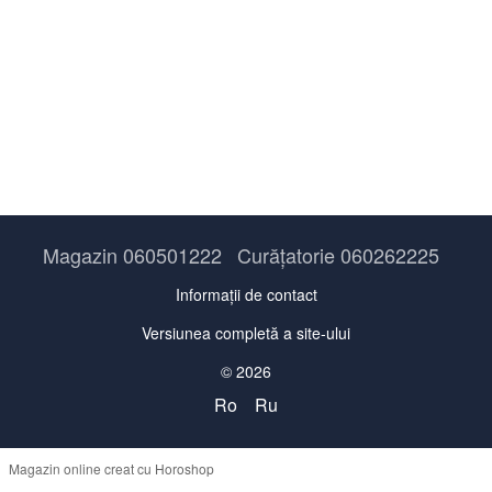
Magazin 060501222
Curățatorie 060262225
Informații de contact
Versiunea completă a site-ului
© 2026
Ro
Ru
Magazin online creat cu Horoshop