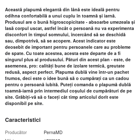
Această plapumă elegantă din lână este ideală pentru
odihna confortabilă a unui cuplu în toamnă și iarnă.
Produsul are o bună higroscopicitate - absoarbe umezeala și
lasă corpul uscat, astfel încât o persoană nu va experimenta
disconfort în timpul somnului, încercând să se deschidă
sau, dimpotrivă, să se acopere. Acest indicator este
deosebit de important pentru persoanele care au probleme
de spate. Cu toate acestea, acesta este departe de a fi
singurul plus al produsului. Pături din acest plan - este, de
asemenea, pro: calități bune de izolare termică, greutate
redusă, aspect perfect. Plapuma dublă vine într-un pachet
frumos, deci este o idee bună să o cumpărați ca un cadou
pentru o persoană iubită. Puteți comanda o plapumă dublă
toamnă-iarnă prin intermediul coșului de cumpărături de pe
site. Grăbiți-vă să o faceți cât timp articolul dorit este
disponibil pe site.
Caracteristici
Producător
PernaMD