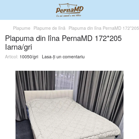
Plapume
Plapume de lînă
Plapuma din lîna PernaMD 172*205 
Plapuma din lîna PernaMD 172*205
Iarna/gri
Articol:
10050/gri
Lasa-ți un comentariu