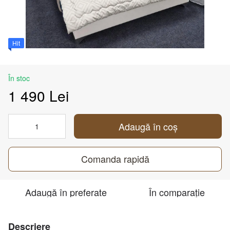
Hit
În stoc
1 490 Lei
Adaugă în coș
Comanda rapidă
Adaugă în preferate
În comparație
Descriere