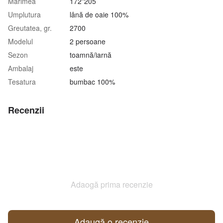
Mărimea
172*205
Umplutura
lână de oaie 100%
Greutatea, gr.
2700
Modelul
2 persoane
Sezon
toamnă/iarnă
Аmbalaj
este
Tesatura
bumbac 100%
Recenzii
Adaogă prima recenzie
Adaugă o recenzie